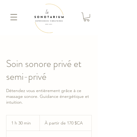
Soin sonore privé et
semi-privé
Détendez vous entièrement grâce à ce
massage sonore. Guidance énergétique et
intuition.
À
partir
1 h 30 min
1
À partir de 170 $CA
de
170
3
dollars
0
canadiens