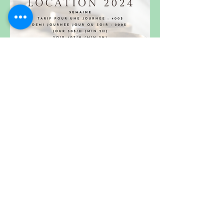
Vérifier nos disponibilités pour 2024 !!
Contactez-nous pour vos questions ou
pour réserver votre prochain atelier
à
sonotarium@gmail.com