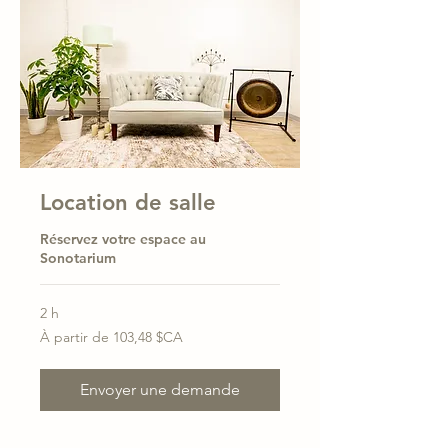
Location de salle
Réservez votre espace au
Sonotarium
2 h
À
À partir de 103,48 $CA
partir
de
103,48
dollars
canadiens
Envoyer une demande