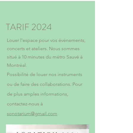
TARIF 2024
Louer l'espace pour vos événements,
concerts et ateliers. Nous sommes
situé à 10 minutes du métro Sauvé à
Montréal.
Possibilité de louer nos instruments
ou de faire des collaborations. Pour
de plus amples informations,
contactez-nous à
sonotarium@gmail.com