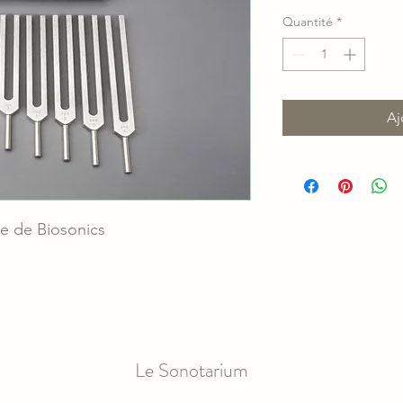
Quantité
*
Aj
re de Biosonics
Le Sonotarium