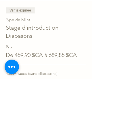
Vente expirée
Type de billet
Stage d'introduction
Diapasons
Prix
De 459,90 $CA à 689,85 $CA
400$+ taxes (sans diapasons)
459,90 $CA
+ 11,50 $CA de frais de billetterie
600$+ taxes (avec diapasons)
689,85 $CA
+ 17,25 $CA de frais de billetterie