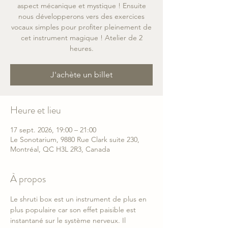
aspect mécanique et mystique ! Ensuite
nous développerons vers des exercices
vocaux simples pour profiter pleinement de
cet instrument magique ! Atelier de 2
heures.
J'achète un billet
Heure et lieu
17 sept. 2026, 19:00 – 21:00
Le Sonotarium, 9880 Rue Clark suite 230,
Montréal, QC H3L 2R3, Canada
À propos
Le shruti box est un instrument de plus en 
plus populaire car son effet paisible est 
instantané sur le système nerveux. Il 