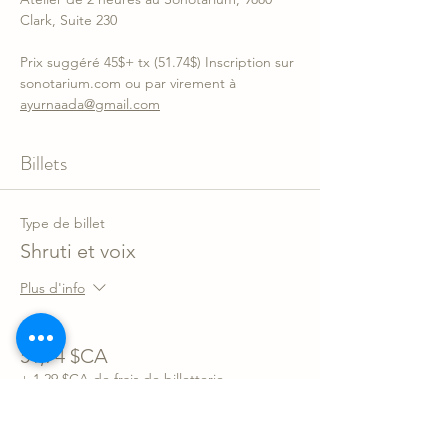
Clark, Suite 230
Prix suggéré 45$+ tx (51.74$) Inscription sur 
sonotarium.com ou par virement à 
ayurnaada@gmail.com
Billets
Type de billet
Shruti et voix
Plus d'info
Prix
51,74 $CA
+ 1,29 $CA de frais de billetterie
Quantité