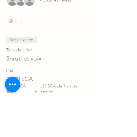
+ 5 autres invités
Billets
Vente expirée
Type de billet
Shruti et voix
Prix
40,00 $CA
+5,99 $CA
+ 1,15 $CA de frais de
Taxes
billetterie
Partager l'événement