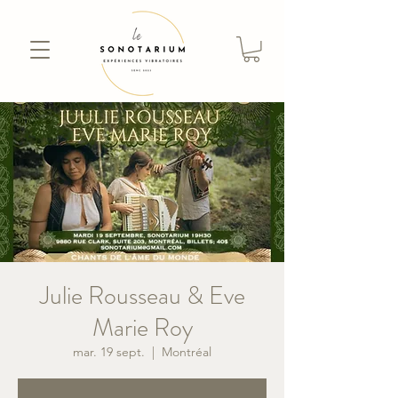
Julie Rousseau & Eve
Marie Roy
mar. 19 sept.
  |  
Montréal