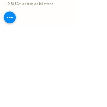
+ 0,88 $CA de frais de billetterie
Partager l'événement
Le Sonotarium
Contact
sonotarium@gmail.com
9880 Clark suite 230, Montréal
À 10 minutes du Métro Sauvé
©2023 Le Sonotarium : expériences vibratoires SENC