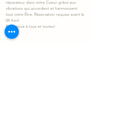
réparateur dans votre Coeur grâce aux 
vibrations qui accordent et harmonisent 
tout votre Être. Réservation requise avant le 
04 Avril. 
Bienvenue à tous et toutes!
Partager l'événement
Le Sonotarium
Contact
sonotarium@gmail.com
9880 Clark suite 230, Montréal
À 10 minutes du Métro Sauvé