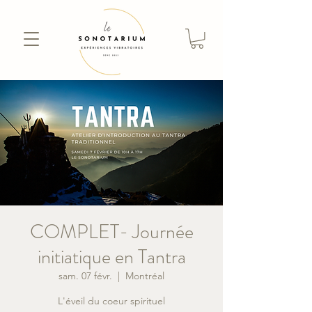
COMPLET- Journée
initiatique en Tantra
sam. 07 févr.
  |  
Montréal
L'éveil du coeur spirituel