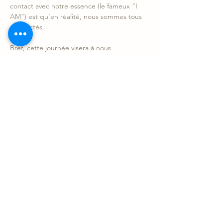
contact avec notre essence (le fameux “I 
AM”) est qu’en réalité, nous sommes tous 
connectés. 
Bref, cette journée visera à nous 
reconnecter avec soi-même et, à partir de 
là, à réaliser que nous sommes, en réalité, 
tous mystérieusement connectés. 
Lire plus >
Partager l'événement
Le Sonotarium