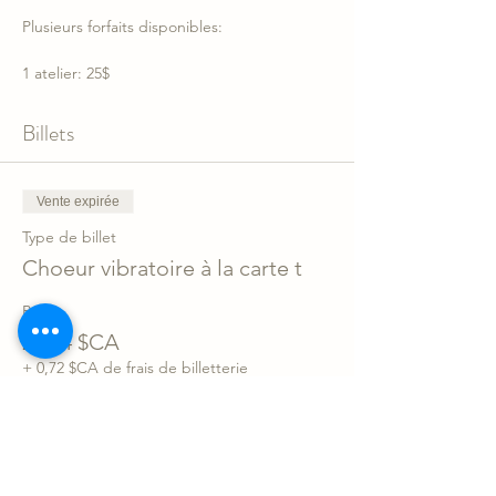
Plusieurs forfaits disponibles:
1 atelier: 25$
4 ateliers: 88$
8 ateliers: 160$
Billets
Session 14 ateliers: 250$
Dates des ateliers:
Vente expirée
17-24-31 janvier
7 février
Type de billet
6-13-20-27 mars
Choeur vibratoire à la carte t
3 avril
8-15-22-29 mai
Prix
5-12 juin
28,74 $CA
+ 0,72 $CA de frais de billetterie