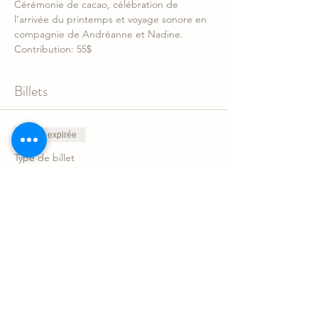
Cérémonie de cacao, célébration de 
l’arrivée du printemps et voyage sonore en 
compagnie de Andréanne et Nadine.
Contribution: 55$
Billets
Vente expirée
Type de billet
Cérémonie cacao& son:
équinoxe
Prix
55,00 $CA
+ 1,38 $CA de frais de billetterie