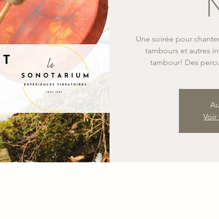
Une soirée pour chant
tambours et autres i
tambour! Des percus
Au
Voir