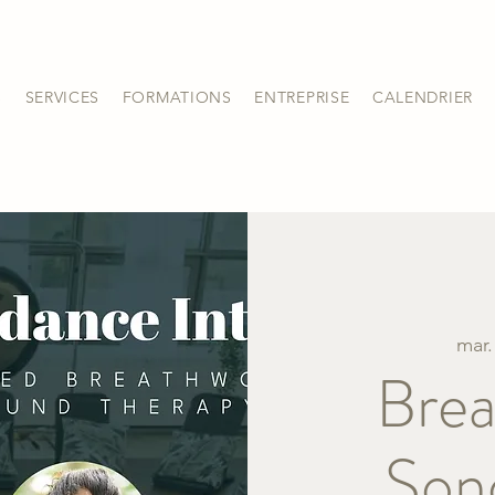
S
SERVICES
FORMATIONS
ENTREPRISE
CALENDRIER
mar.
Brea
Son