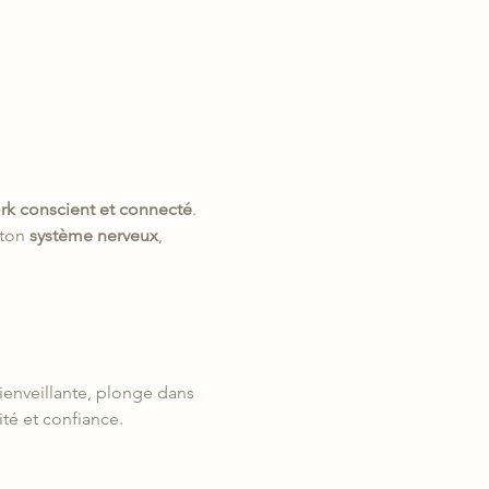
rk conscient et connecté
. 
ton 
système nerveux
, 
ienveillante, plonge dans 
té et confiance.