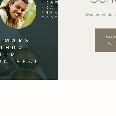
Événement de no
Les i
Voir