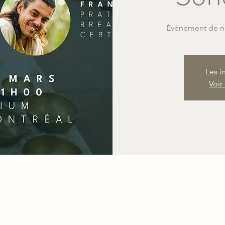
Événement de no
Les i
Voir