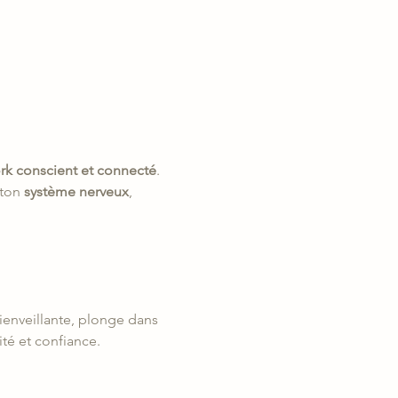
rk conscient et connecté
. 
ton 
système nerveux
, 
ienveillante, plonge dans 
té et confiance.