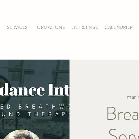
S
SERVICES
FORMATIONS
ENTREPRISE
CALENDRIER
mar.
Brea
Son