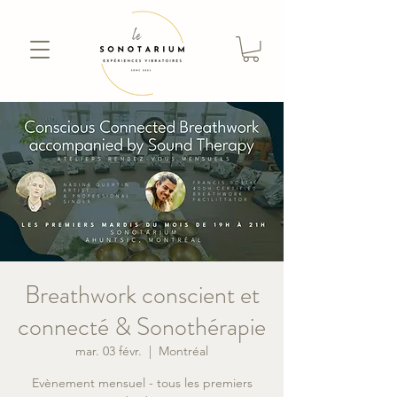
Breathwork conscient et
connecté & Sonothérapie
mar. 03 févr.
  |  
Montréal
Evènement mensuel - tous les premiers