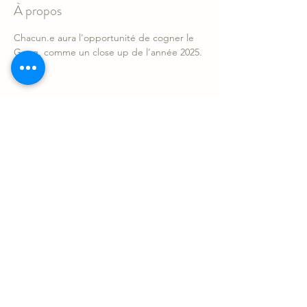
À propos
Chacun.e aura l'opportunité de cogner le 
Gong, comme un close up de l'année 2025.
Partager l'événement
Le Sonotarium
Contact
sonotarium@gmail.com
9880 Clark suite 230, Montréal
À 10 minutes du Métro Sauvé
©2023 Le Sonotarium : expériences vibratoires SENC