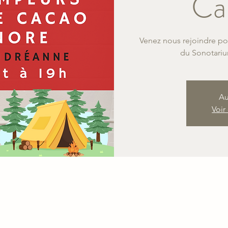
Ca
Venez nous rejoindre pou
du Sonotariu
Au
Voir