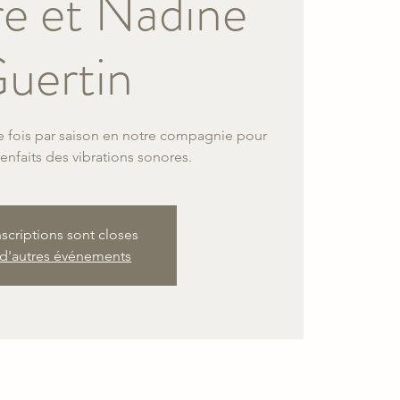
re et Nadine
uertin
e fois par saison en notre compagnie pour
ienfaits des vibrations sonores.
nscriptions sont closes
 d'autres événements