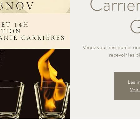
Carriè
G
Venez vous ressourcer un
recevoir les b
Les i
Voir