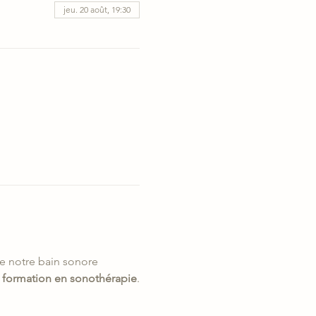
jeu. 20 août, 19:30
e notre bain sonore 
 formation en sonothérapie
.