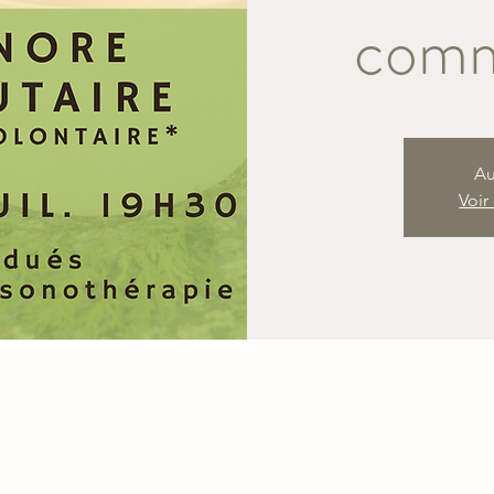
comm
Au
Voir