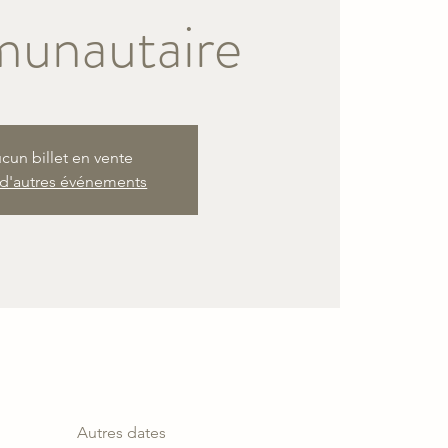
unautaire
cun billet en vente
 d'autres événements
Autres dates