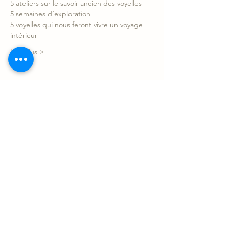
5 ateliers sur le savoir ancien des voyelles
5 semaines d’exploration
5 voyelles qui nous feront vivre un voyage 
intérieur 
Lire plus >
Partager l'événement
Le Sonotarium
Contact
sonotarium@gmail.com
9880 Clark suite 230, Montréal